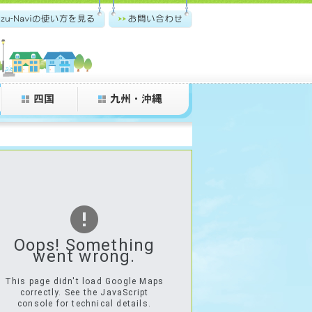
zu-Navi.comの使い方
お問い合わせ
Oops! Something
went wrong.
This page didn't load Google Maps
correctly. See the JavaScript
console for technical details.