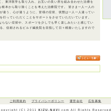
く、東洋医学も取り入れ、お互いの良い所を組み合わせた治療を
を根本から取り除くことを考えた治療院です。 皆さま一人一人の
顔が違う、心が違うように、皆様の症状、状態は一人一人違ってい
ツを行っていただくことをサポートをさせていただいています。
ならない症状や、スポーツを少しでも早く楽しみたいと感じてい
れる、信頼されるビルド鍼灸院を目指して日々精進いたしますので
ご利用規約
プライバシーポリシー
運営会社
広告募集
Copyright (C) 2011
KIZU-NAVI
.com All Rights Reserved