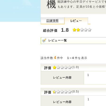
機
能訓練中心の半日デイサービスで
もあります。定員が10名と小規
1.8
総合評価
レビュー一覧
4
該当件数
件中
1～4
件を表示
(1.0)
評価
1
レビュー内容
(0.5)
評価
1
レビュー内容