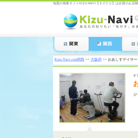
地図の検索サイトKIZU-NAVI【キズナビ】は全国の
Kizu-Navi.com
Kizu-Navi.com関西
>>
大阪府
>> おあしすデイサ
オ
ジ