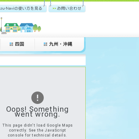
zu-Navi.comの使い方
お問い合わせ
Oops! Something
went wrong.
This page didn't load Google Maps
correctly. See the JavaScript
console for technical details.