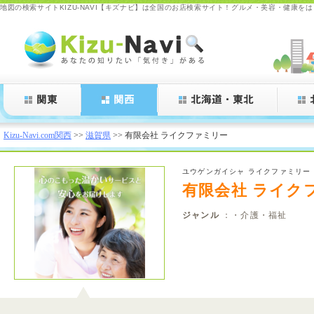
地図の検索サイトKIZU-NAVI【キズナビ】は全国のお店検索サイト！グルメ・美容・健康を
Kizu-Navi.com
Kizu-Navi.com関西
>>
滋賀県
>> 有限会社 ライクファミリー
ユウゲンガイシャ ライクファミリー
有限会社 ライク
ジャンル
：・介護・福祉