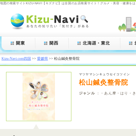
地図の検索サイトKIZU-NAVI【キズナビ】は全国のお店検索サイト！グルメ・美容・健康を
Kizu-Navi.com
Kizu-Navi.com四国
>>
愛媛県
>> 松山鍼灸整骨院
マツヤマシンキュウセイコツイン
松山鍼灸整骨院
ジャンル
：・あん摩・はり・