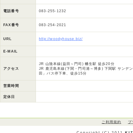
電話番号
083-255-1232
FAX番号
083-254-2021
URL
http://woodyhouse.biz/
E-MAIL
JR 山陰本線(益田～門司) 幡生駅 徒歩20分
アクセス
JR 鹿児島本線(下関・門司港～博多) 下関駅 サン
田」バス停下車、徒歩15分
営業時間
定休日
ご利用規約
プ
Copyright (C) 2011
KI