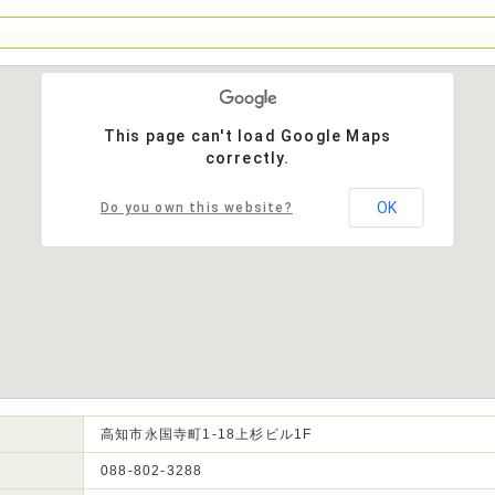
This page can't load Google Maps
correctly.
OK
Do you own this website?
高知市永国寺町1-18上杉ビル1F
088-802-3288