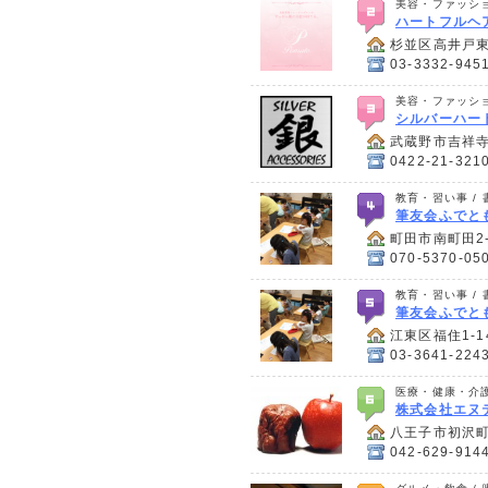
美容・ファッショ
ハートフルヘア
杉並区高井戸東2
03-3332-945
美容・ファッショ
シルバーハ
武蔵野市吉祥寺
0422-21-321
教育・習い事 /
筆友会ふでと
町田市南町田2
070-5370-05
教育・習い事 /
筆友会ふでと
江東区福住1-14
03-3641-224
医療・健康・介護
株式会社エヌ
八王子市初沢
042-629-914