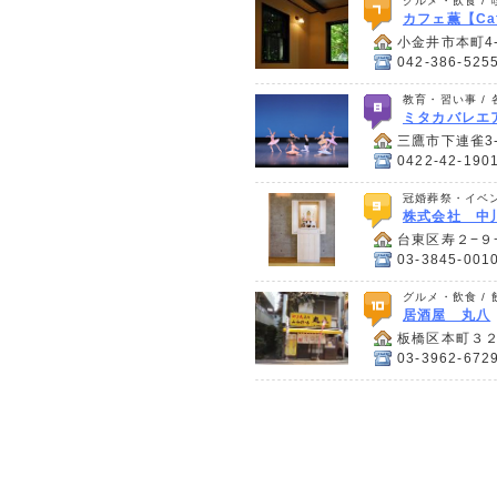
グルメ・飲食 /
カフェ薫【Ca
小金井市本町4-
042-386-525
教育・習い事 /
ミタカバレエ
三鷹市下連雀3-
0422-42-190
冠婚葬祭・イベン
株式会社 中
台東区寿２−９
03-3845-001
グルメ・飲食 /
居酒屋 丸八
板橋区本町３２
03-3962-672